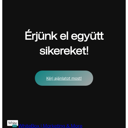
Érjünk el együtt
sikereket!
Kérj ajánlatot most!
WhiteBox | Marketing & More