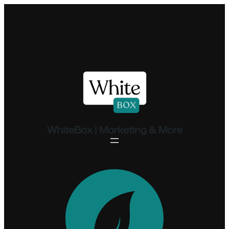
Ugrás
a
tartalomhoz
WhiteBox | Marketing & More