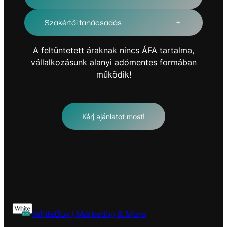
Szakértői tanácsadás
+
A feltüntetett áraknak nincs ÁFA tartalma,
vállalkozásunk alanyi adómentes formában
működik!
Kérj ajánlatot most!
WhiteBox | Marketing & More