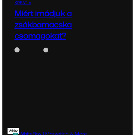
KREATÍV
Miért imádjuk a
zsákbamacska
csomagokat?
WhiteBox
június 30, 2025
Miért imádjuk a zsákbamacska csomagokat?
– A Labubu babák és a TikTok trendek
pszichológiája A…
WhiteBox | Marketing & More