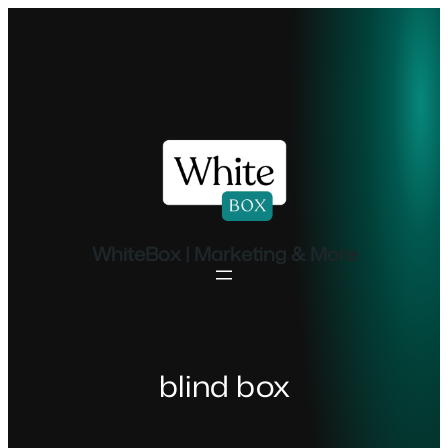
Ugrás
a
tartalomhoz
WhiteBox | Marketing & More
blind box