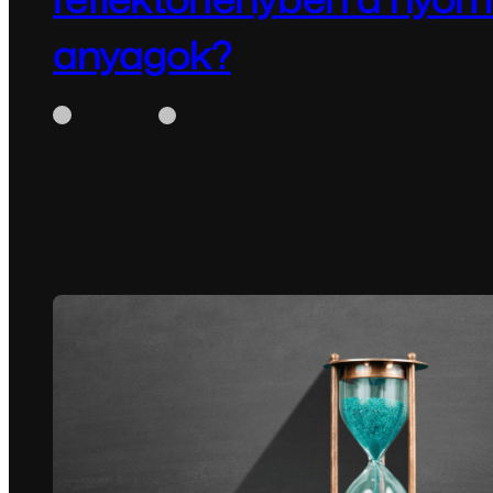
anyagok?
WhiteBox
augusztus 4, 2025
A digitális világ térnyerése ellenére 2025-ben is me
magát az offline marketing. A…