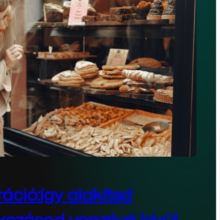
áció:így alakítsd
kozásod vonzóvá kívül-