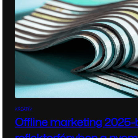
KREATÍV
Offline marketing 2025-
reflektorfényben a nyom