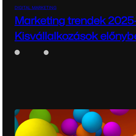
DIGITAL MARKETING
Marketing trendek 2025
Kisvállalkozások előnyb
WhiteBox
április 15, 2025
Marketing trendek 2025-ben – Kisvállalkozások elő
világában egy dolog biztos: a folyamatos változás.