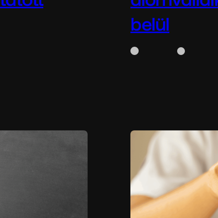
belül
WhiteBox
május 1
glepően erősen tartja
Üzlet dekoráció:így ala
sikeres vállalkozás ne