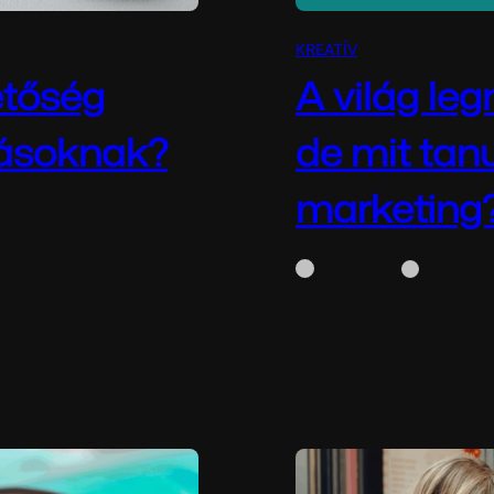
KREATÍV
etőség
A világ le
zásoknak?
de mit tan
marketing
kozásoknak? A
WhiteBox
szeptem
 és alapjaiban…
A hype az egyik legerő
mozgósítani zavarba ejt