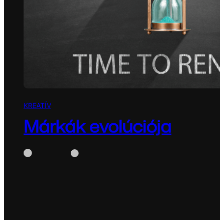
KREATÍV
Márkák evolúciója
WhiteBox
május 5, 2025
Márkák evolúciója Miért kell néha újragondolni az ar
változik, úgy a márkáknak,…