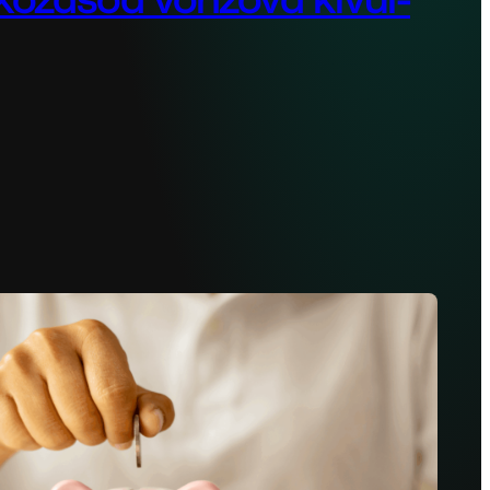
2, 2025
kítsd álomvállalkozásod vonzóvá kívül-belül A
m csupán jó termékeken vagy a…