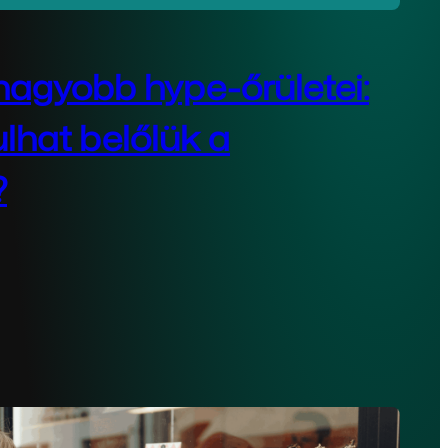
gnagyobb hype-őrületei:
ulhat belőlük a
?
ber 9, 2025
sebb marketingfegyver: képes emberek millióit
ően rövid idő alatt,…