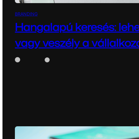
BRANDING
Hangalapú keresés: leh
vagy veszély a vállalko
WhiteBox
szeptember 16, 2025
Hangalapú keresés:lehetőség vagy veszély a vállal
hangalapú keresés (voice search) rohamosan terjed,