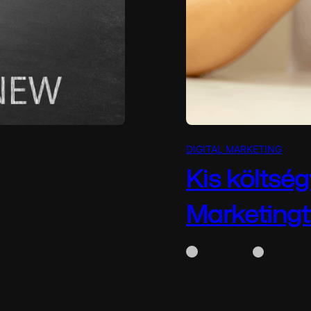
DIGITAL MARKETING
Kis költség
Marketing
culatot? Ahogy a világ
WhiteBox
április 
Kis költségvetés, nagy
és középvállalkozások 