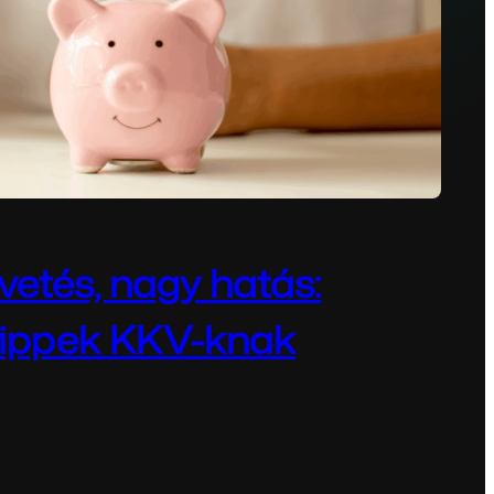
vetés, nagy hatás:
tippek KKV-knak
29, 2025
 hatás: Marketingtippek KKV-knak Bevezetés A kis-
egyik legnagyobb kihívása, hogy…