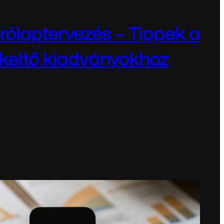
órólaptervezés – Tippek a
lkeltő kiadványokhoz
7, 2025
és – Tippek a figyelemfelkeltő kiadványokhoz
tünk!A szórólap továbbra is az egyik