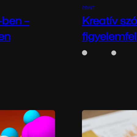
PRINT
-ben –
Kreatív sz
en
figyelemfe
WhiteBox
április 
nyben A marketing
Kreatív szórólaptervez
…
Szórólaptervezés? Segí
leghatékonyabb…