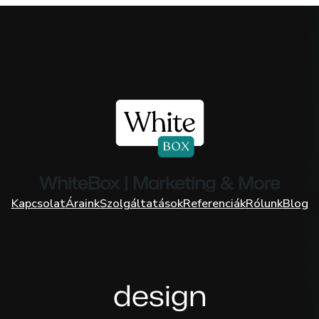
WhiteBox | Marketing & More
Kapcsolat
Áraink
Szolgáltatások
Referenciák
Rólunk
Blog
design