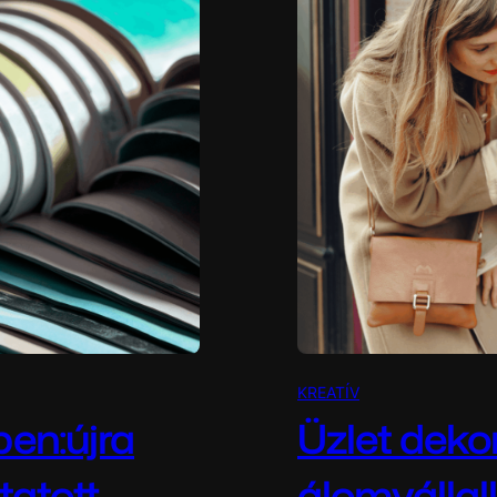
KREATÍV
ben:újra
Üzlet dekor
tatott
álomvállal