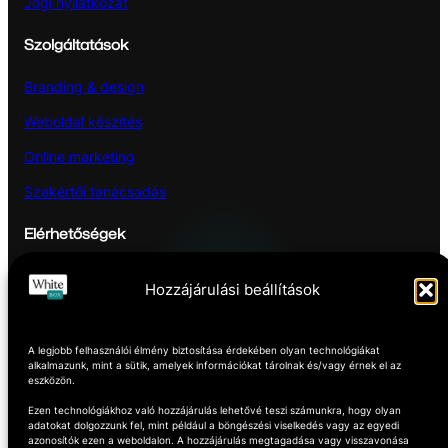
Jogi nyilatkozat
Szolgáltatások
Branding & design
Weboldal készítés
Online marketing
Szakértői tanácsadás
Elérhetőségek
Hozzájárulási beállítások
Pécs
Hétfőtől – Pénteking
A legjobb felhasználói élmény biztosítása érdekében olyan technológiákat
8:00 -16:00
alkalmazunk, mint a sütik, amelyek információkat tárolnak és/vagy érnek el az
eszközön.
whbox.hu
Ezen technológiákhoz való hozzájárulás lehetővé teszi számunkra, hogy olyan
adatokat dolgozzunk fel, mint például a böngészési viselkedés vagy az egyedi
azonosítók ezen a weboldalon. A hozzájárulás megtagadása vagy visszavonása