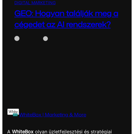
DIGITAL MARKETING
GEO: Hogyan találják meg a
cégedet az AI rendszerek?
WhiteBox
május 18, 2026
GEO: Hogyan találják meg a cégedet az AI
rendszerek? Miért fontos a GEO a jövő…
WhiteBox | Marketing & More
A
WhiteBox
olyan üzletfejlesztési és stratégiai