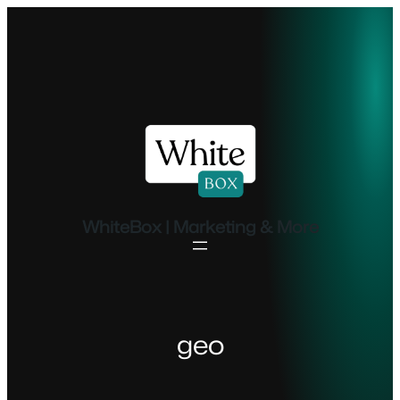
Ugrás
a
tartalomhoz
WhiteBox | Marketing & More
geo