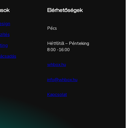
ások
Elérhetőségek
esign
Pécs
zítés
Hétfőtől – Pénteking
ting
8:00 -16:00
nácsadás
whbox.hu
info@whbox.hu
Kapcsolat