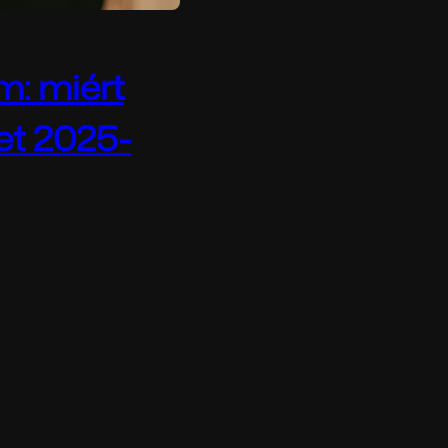
m: miért
et 2025-
atározóbb trendje a