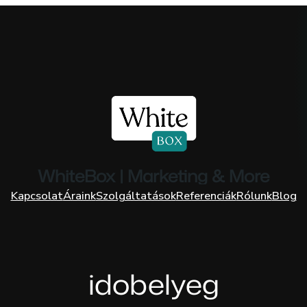
WhiteBox | Marketing & More
Kapcsolat
Áraink
Szolgáltatások
Referenciák
Rólunk
Blog
idobelyeg