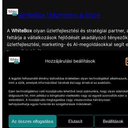
WhiteBox | Marketing & More
A
WhiteBox
olyan üzletfejlesztési és stratégiai partner,
feltárja a vállalkozások fejlődését akadályozó tényezők
üzletfejlesztési, marketing- és AI-megoldásokkal segít 
megszüntetésében.
Hozzájárulási beállítások
Think outside the box!
Facebook
Instagram
A legjobb felhasználói élmény biztosítása érdekében olyan technológiákat alkalmazunk,
mint a sütik, amelyek információkat tárolnak és/vagy érnek el az eszközön.
Ezen technológiákhoz való hozzájárulás lehetővé teszi számunkra, hogy olyan adatoka
dolgozzunk fel, mint például a böngészési viselkedés vagy az egyedi azonosítók ezen a
weboldalon. A hozzájárulás megtagadása vagy visszavonása hátrányosan
befolyásolhatja egyes funkciók és szolgáltatások működését.
Az összes elfogadása
Elutasít
Beállítások