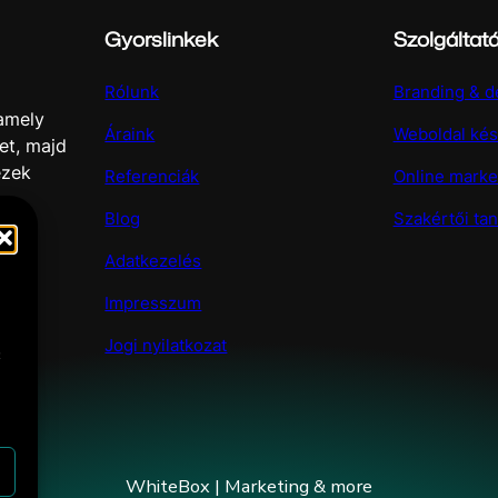
Gyorslinkek
Szolgáltat
Rólunk
Branding & d
 amely
Áraink
Weboldal kés
et, majd
ezek
Referenciák
Online marke
Blog
Szakértői ta
Adatkezelés
Impresszum
Jogi nyilatkozat
t
WhiteBox | Marketing & more