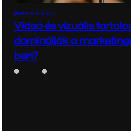
DIGITAL MARKETING
Videó és vizuális tartalo
dominálják a marketing
ben?
WhiteBox
augusztus 19, 2025
A digitális marketing világában 2025 egyik legmegh
videó és a vizuális tartalom dominanciája.…