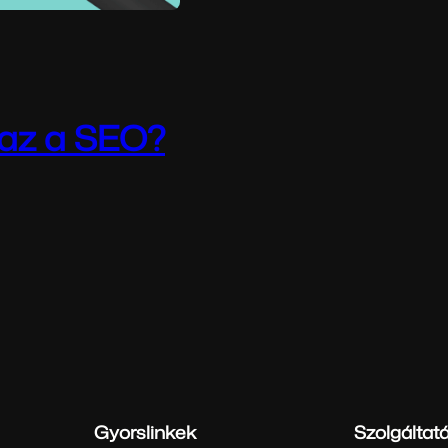
 az a SEO?
? A
imization)…
Gyorslinkek
Szolgáltat