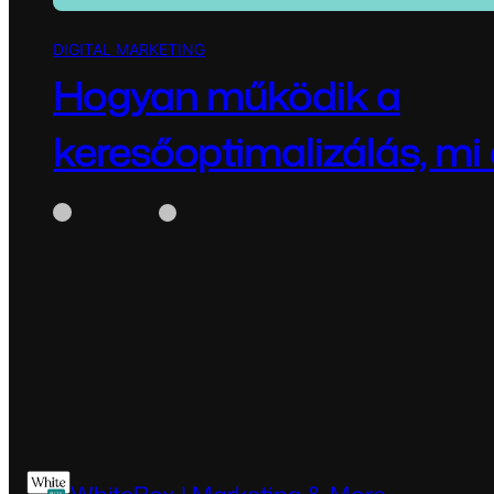
DIGITAL MARKETING
Hogyan működik a
keresőoptimalizálás, mi
WhiteBox
június 9, 2025
Hogyan működik a keresőoptimalizálás, mi az a SEO
keresőoptimalizálás, vagyis SEO (Search Engine Opt