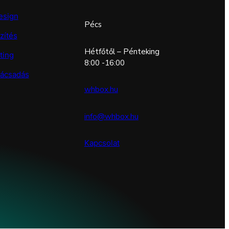
esign
Pécs
zítés
Hétfőtől – Pénteking
ting
8:00 -16:00
nácsadás
whbox.hu
info@whbox.hu
Kapcsolat