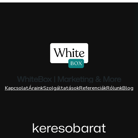
WhiteBox | Marketing & More
Kapcsolat
Áraink
Szolgáltatások
Referenciák
Rólunk
Blog
keresobarat