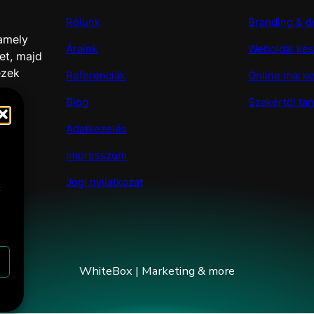
Rólunk
Branding & d
 amely
Áraink
Weboldal kés
et, majd
ezek
Referenciák
Online marke
Blog
Szakértői ta
Adatkezelés
Impresszum
Jogi nyilatkozat
t
WhiteBox | Marketing & more