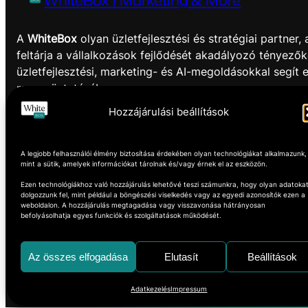
WhiteBox | Marketing & More
A
WhiteBox
olyan üzletfejlesztési és stratégiai partner,
feltárja a vállalkozások fejlődését akadályozó tényezők
üzletfejlesztési, marketing- és AI-megoldásokkal segít 
megszüntetésében.
Hozzájárulási beállítások
Think outside the box!
Facebook
Instagram
A legjobb felhasználói élmény biztosítása érdekében olyan technológiákat alkalmazunk,
mint a sütik, amelyek információkat tárolnak és/vagy érnek el az eszközön.
Ezen technológiákhoz való hozzájárulás lehetővé teszi számunkra, hogy olyan adatoka
dolgozzunk fel, mint például a böngészési viselkedés vagy az egyedi azonosítók ezen a
weboldalon. A hozzájárulás megtagadása vagy visszavonása hátrányosan
befolyásolhatja egyes funkciók és szolgáltatások működését.
Az összes elfogadása
Elutasít
Beállítások
Adatkezelés
Impressum