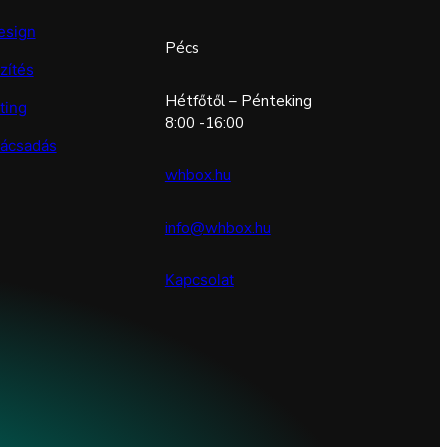
esign
Pécs
zítés
Hétfőtől – Pénteking
ting
8:00 -16:00
nácsadás
whbox.hu
info@whbox.hu
Kapcsolat