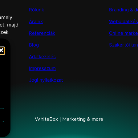
Rólunk
Branding & d
 amely
Áraink
Weboldal kés
et, majd
ezek
Referenciák
Online marke
Blog
Szakértői ta
Adatkezelés
Impresszum
Jogi nyilatkozat
t
WhiteBox | Marketing & more