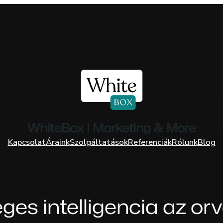
WhiteBox | Marketing & More
Kapcsolat
Áraink
Szolgáltatások
Referenciák
Rólunk
Blog
ges intelligencia az or