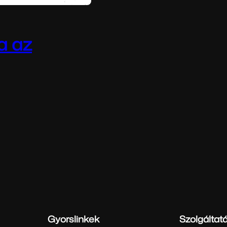
a az
r az AI valóban
 beszélünk,…
Gyorslinkek
Szolgáltat