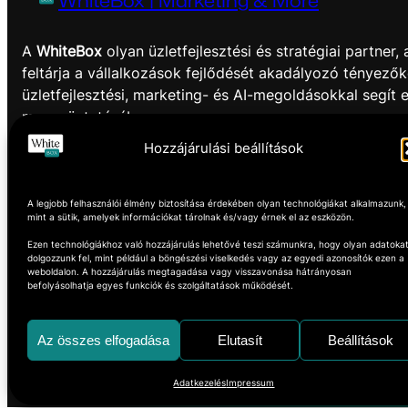
WhiteBox | Marketing & More
A
WhiteBox
olyan üzletfejlesztési és stratégiai partner,
feltárja a vállalkozások fejlődését akadályozó tényezők
üzletfejlesztési, marketing- és AI-megoldásokkal segít 
megszüntetésében.
Hozzájárulási beállítások
Think outside the box!
Facebook
Instagram
A legjobb felhasználói élmény biztosítása érdekében olyan technológiákat alkalmazunk,
mint a sütik, amelyek információkat tárolnak és/vagy érnek el az eszközön.
Ezen technológiákhoz való hozzájárulás lehetővé teszi számunkra, hogy olyan adatoka
dolgozzunk fel, mint például a böngészési viselkedés vagy az egyedi azonosítók ezen a
weboldalon. A hozzájárulás megtagadása vagy visszavonása hátrányosan
befolyásolhatja egyes funkciók és szolgáltatások működését.
Az összes elfogadása
Elutasít
Beállítások
Adatkezelés
Impressum