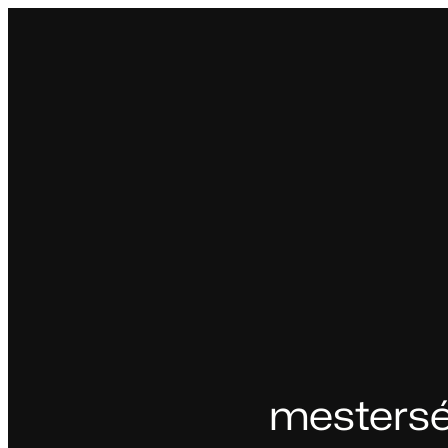
Ugrás
a
tartalomhoz
mestersé