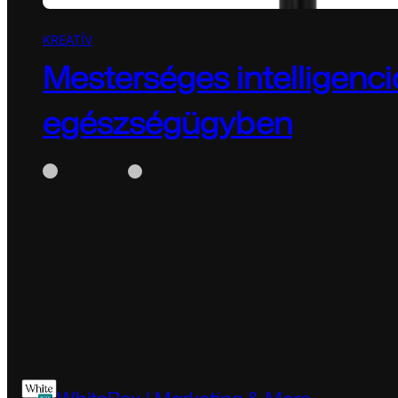
KREATÍV
Mesterséges intelligenci
egészségügyben
WhiteBox
június 30, 2026
Mesterséges intelligencia az egészségügyben amiko
életeket ment Amikor a mesterséges intelligenciáról